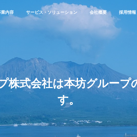
事業内容
サービス・ソリューション
会社概要
採用情報
会社情報
笑顔”を大切にしていま
プ株式会社は本坊グループの
す。
システム導
ITイン
システム開
SDGsへの取り組み
入支援
整備
発
System
IT
Introduction
System
Infrastruct
Support
Development
Constructi