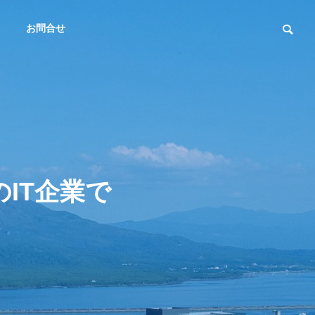
お問合せ
アクセス
アイテップへの交通アクセス
IT企業で
フラ
運用サポ
ハードウ
ート
ェア販売
ure
Operations
on
Support
Hardware