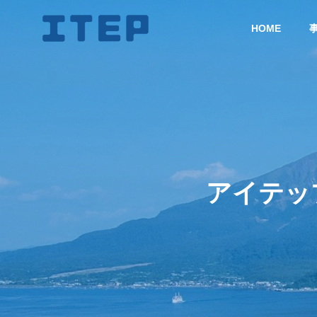
HOME
理念
アイテップは”
す。
事業内容
会社概要
アイテッ
BUSINESS
COMPANY
システム
コンサル
協業企業
ティング
System
Consulting